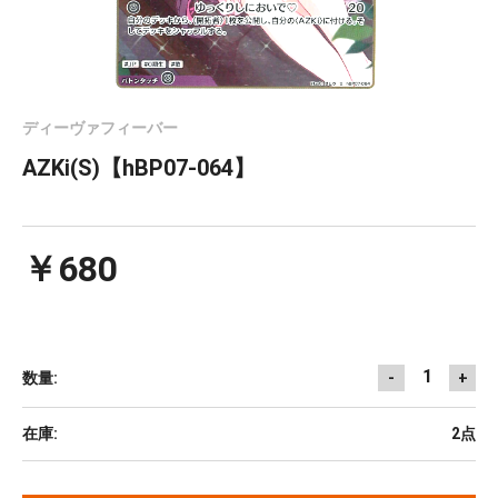
ディーヴァフィーバー
AZKi(S)【hBP07-064】
￥680
1
数量:
-
+
在庫:
2点