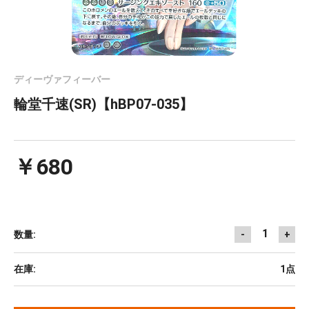
ディーヴァフィーバー
輪堂千速(SR)【hBP07-035】
￥680
1
数量:
-
+
在庫:
1点