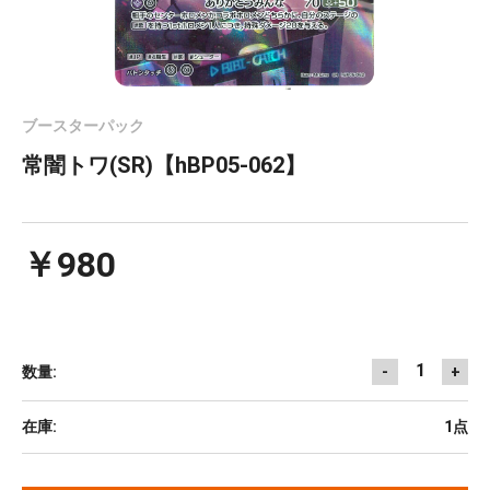
ブースターパック
常闇トワ(SR)【hBP05-062】
￥980
1
数量:
-
+
在庫:
1点