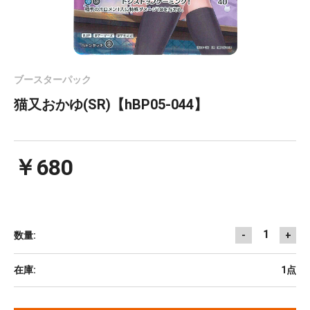
ブースターパック
猫又おかゆ(SR)【hBP05-044】
￥680
1
数量:
-
+
在庫:
1点