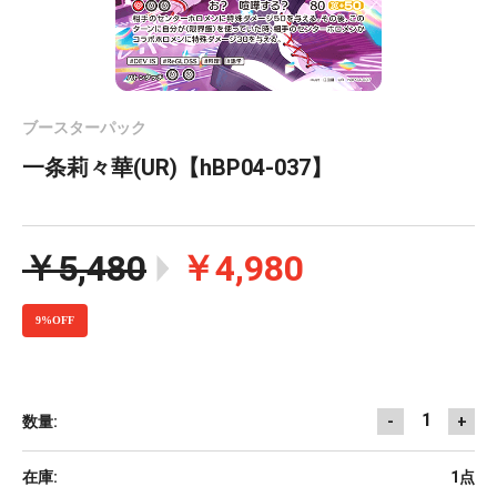
ブースターパック
一条莉々華(UR)【hBP04-037】
￥5,480
￥4,980
9%OFF
1
数量:
-
+
在庫:
1点