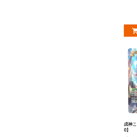
戌神ころ
0】