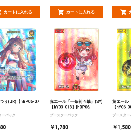
カートに入れる
カートに入れる
り(UR)【hBP06-07
赤エール『一条莉々華』(SY)
黄エール『
【hY03-013】[hBP06]
【hY06-0
ターパック
ブースターパック
ブースター
80
￥1,780
￥1,580