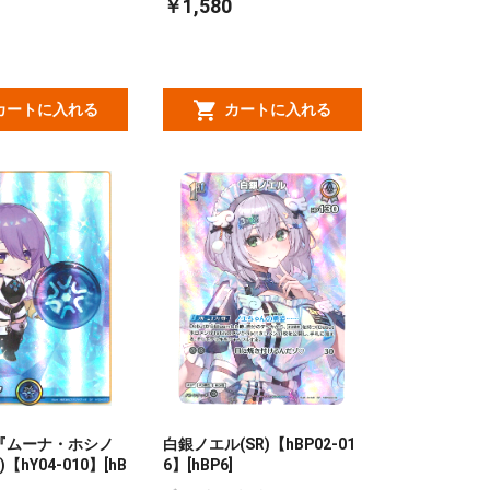
￥1,580
カートに入れる
カートに入れる
『ムーナ・ホシノ
白銀ノエル(SR)【hBP02-01
【hY04-010】[hB
6】[hBP6]