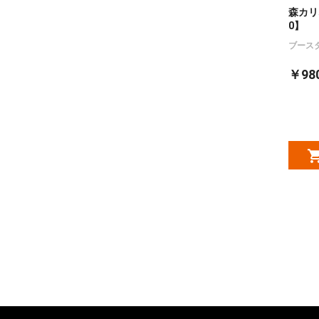
森カリオ
0】
ブース
￥98