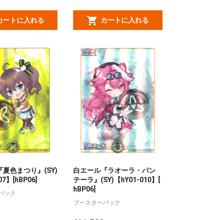
カートに入れる
カートに入れる
夏色まつり』(SY)
白エール『ラオーラ・パン
07】[hBP06]
テーラ』(SY)【hY01-010】[
hBP06]
パック
ブースターパック