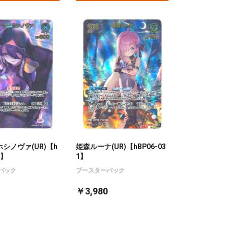
シノヴァ(UR)【h
姫森ルーナ(UR)【hBP06-03
3】
1】
パック
ブースターパック
￥3,980