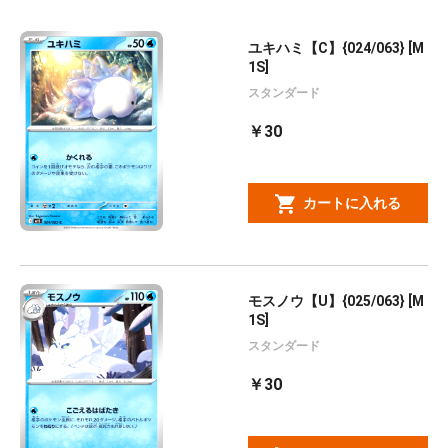
ユキハミ【C】{024/063} [M
1S]
スタンダード
￥30
カートに入れる
モスノウ【U】{025/063} [M
1S]
スタンダード
￥30