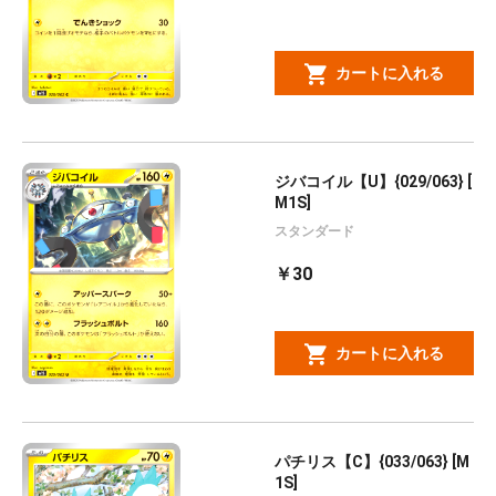
カートに入れる
ジバコイル【U】{029/063} [
M1S]
スタンダード
￥30
カートに入れる
パチリス【C】{033/063} [M
1S]