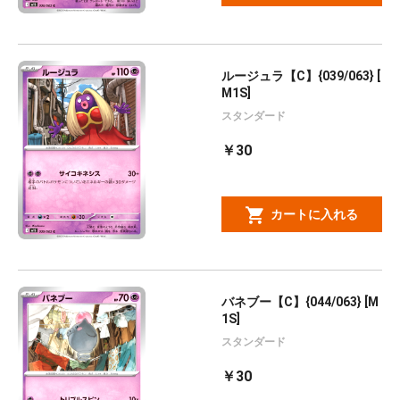
ルージュラ【C】{039/063} [
M1S]
スタンダード
￥30
カートに入れる
バネブー【C】{044/063} [M
1S]
スタンダード
￥30