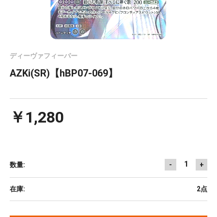
ディーヴァフィーバー
AZKi(SR)【hBP07-069】
￥1,280
1
数量:
-
+
在庫:
2点